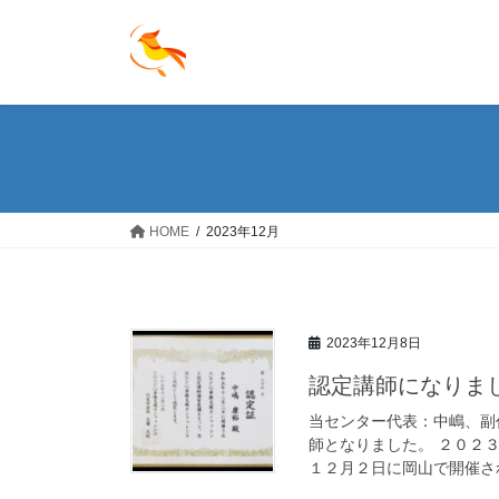
コ
ナ
ン
ビ
テ
ゲ
ン
ー
ツ
シ
へ
ョ
ス
ン
キ
に
ッ
移
HOME
2023年12月
プ
動
2023年12月8日
認定講師になりま
当センター代表：中嶋、副
師となりました。 ２０２
１２月２日に岡山で開催され