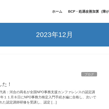
ホーム
BCP・処遇改善加算（障
2023年12月
ブログ
した！
代表：河合の両名が全国NPO事務支援カンファレンスの認定講
３年１１月８日にNPO事務力検定入門手続き編に合格し、次いで
た認定講師研修を受講し、認定 […]